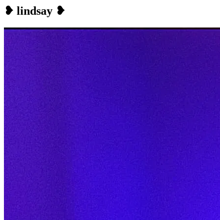
❥ lindsay ❥